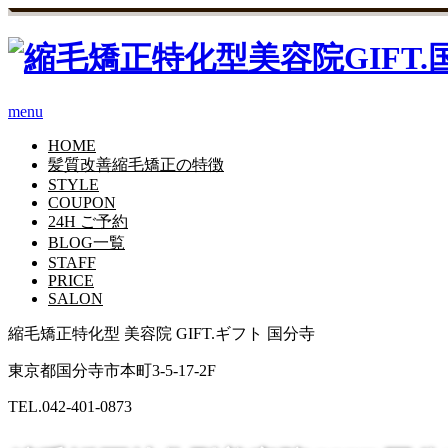
menu
HOME
髪質改善縮毛矯正の特徴
STYLE
COUPON
24H ご予約
BLOG一覧
STAFF
PRICE
SALON
縮毛矯正特化型 美容院 GIFT.ギフト 国分寺
東京都国分寺市本町3-5-17-2F
TEL.
042-401-0873