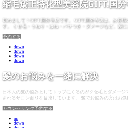
縮毛矯正特化型美容院GIFT.国分
初めまして！GIFT.国分寺店です。 GIFT.国分寺店は
す。 くせ毛・うねり・はね・パサつき・ダメージなど、髪
予約する
down
down
down
down
髪のお悩みを一緒に解決
日本人の髪の悩みとしてトップにくるのがクセ毛とダメージです
されるサロン創りを目指しています。 髪でお悩みの方はお気
カウンセリング予約する
up
down
down