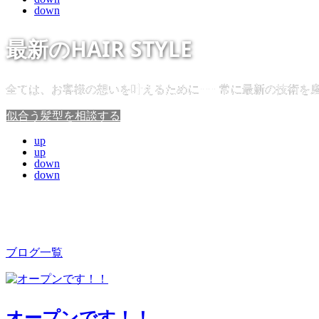
down
最新のHAIR STYLE
全ては、お客様の想いを叶えるために･･･ 常に最新の技術を
似合う髪型を相談する
up
up
down
down
NEW BLOG
ブログ一覧
オープンです！！