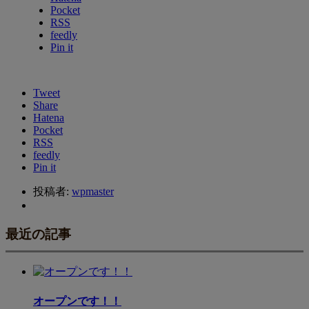
Pocket
RSS
feedly
Pin it
Tweet
Share
Hatena
Pocket
RSS
feedly
Pin it
投稿者:
wpmaster
最近の記事
オープンです！！